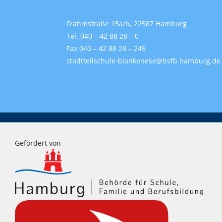
Frahmstraße 15a/b, 22587 Hamburg
Tel. 040 – 42 88 28 – 0
Fax 040 – 42 88 28 – 245
stadtteilschule-blankenese@bsfb.hamburg.de
Gefördert von