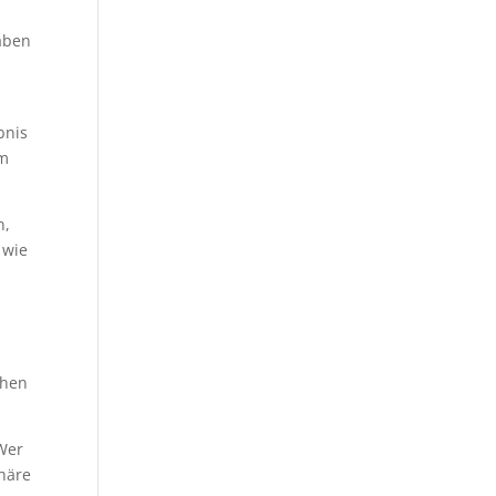
aben
n
bnis
Am
n,
 wie
ühen
 Wer
häre