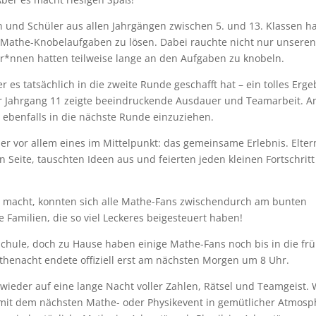
 und Schüler aus allen Jahrgängen zwischen 5. und 13. Klassen h
 Mathe-Knobelaufgaben zu lösen. Dabei rauchte nicht nur unsere
r*nnen hatten teilweise lange an den Aufgaben zu knobeln.
 es tatsächlich in die zweite Runde geschafft hat – ein tolles Erge
er Jahrgang 11 zeigte beeindruckende Ausdauer und Teamarbeit. 
 ebenfalls in die nächste Runde einzuziehen.
 vor allem eines im Mittelpunkt: das gemeinsame Erlebnis. Elter
n Seite, tauschten Ideen aus und feierten jeden kleinen Fortschritt
ig macht, konnten sich alle Mathe-Fans zwischendurch am bunten
e Familien, die so viel Leckeres beigesteuert haben!
chule, doch zu Hause haben einige Mathe-Fans noch bis in die fr
henacht endete offiziell erst am nächsten Morgen um 8 Uhr.
 wieder auf eine lange Nacht voller Zahlen, Rätsel und Teamgeist.
 mit dem nächsten Mathe- oder Physikevent in gemütlicher Atmosp