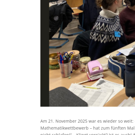
Am 21. November 2025 war es wieder so weit:
Mathematikwettbewerb – hat zum fünften Mal 
nicht schlafen!“ – Klingt verrückt? Ist es auch