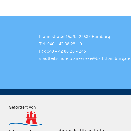
Frahmstraße 15a/b, 22587 Hamburg
Tel. 040 – 42 88 28 – 0
Fax 040 – 42 88 28 – 245
stadtteilschule-blankenese@bsfb.hamburg.de
Gefördert von