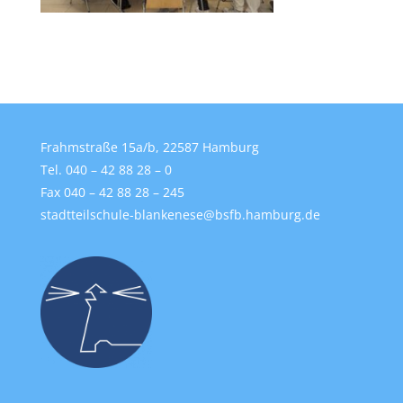
Frahmstraße 15a/b, 22587 Hamburg
Tel. 040 – 42 88 28 – 0
Fax 040 – 42 88 28 – 245
stadtteilschule-blankenese@bsfb.hamburg.de